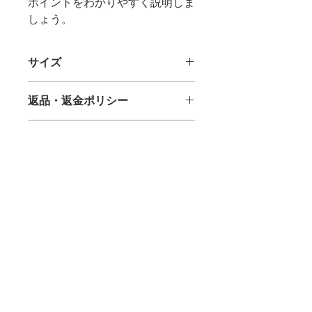
ポイントをわかりやすく説明しま
しょう。
サイズ
Ｓ／Ｍ／Ｌ／ＬＬ／3Ｌ
返品・返金ポリシー
返品・返金規約を入力してください。
商品の配送について
商品にご満足いただけなかった場合の
返品・返金ポリシーと手順を説明しま
配送地域、料金、所要時間、梱包な
しょう。規約の内容を明確にすること
ど、商品の配送に関する情報を入力し
で、お客様の信頼を獲得し、安心して
てください。配送情報を明確にするこ
商品をご購入いただけます。
とで、お客様の信頼を獲得し、安心し
​SUMIDA RUGBYFOOTBALL UNION
て商品をご購入いただけます。
協会パートナー
かめぱん​