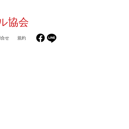
ル協会
問合せ
規約